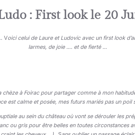
udo : First look le 20 Ju
…
V
oici celui de Laure et Ludovic avec un first look d
larmes, de joie …. et de fierté …
 chèze à Foirac pour partager comme à mon habitude 
ce est calme et posée, mes futurs mariés pas un poil 
tiale au sein du château où vont se dérouler les prép
lanc ou gris pour être belles en toutes circonstances 
 craint les cheveux …)
..
S
ans oublier un passage éclair