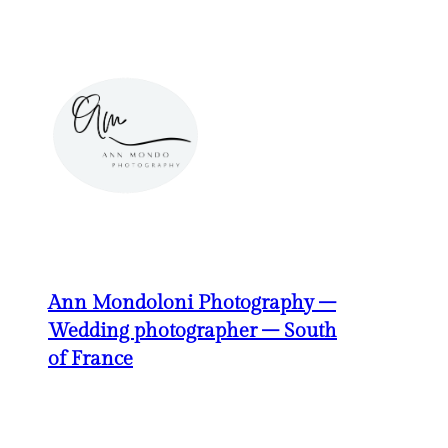
Aller
au
contenu
Ann Mondoloni Photography –
Wedding photographer – South
of France