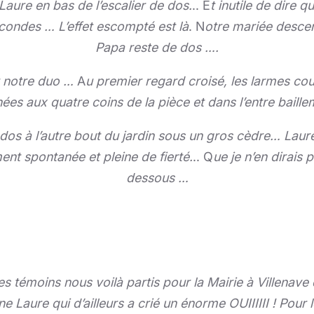
Laure en bas de l’escalier de dos.
..
E
t inutile de dire q
econdes … L’effet escompté est là
.
N
otre mariée descen
Papa reste de dos ….
r notre duo …
A
u premier regard croisé, les larmes co
hées aux quatre coins de la pièce et dans l’entre bail
e dos à l’autre bout du jardin sous un gros cèdre… Lau
ent spontanée et pleine de fierté.
..
Q
ue je n’en dirais 
dessous …
les témoins nous voilà partis pour la Mairie à Villena
e Laure qui d’ailleurs a crié un énorme OUIIIIII !
Pour l