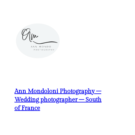
Aller
au
contenu
Ann Mondoloni Photography –
Wedding photographer – South
of France