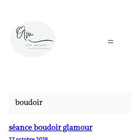
Aller
au
contenu
boudoir
séance boudoir glamour
27 octobre 2018